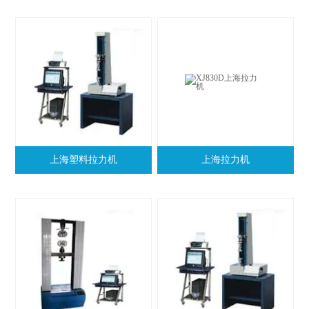
上海塑料拉力机
上海拉力机