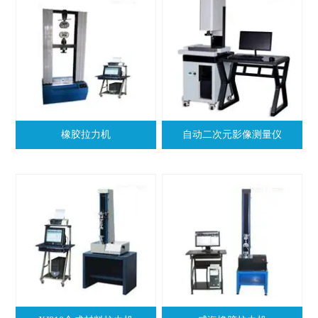
橡胶拉力机
自动二次元影像测量仪