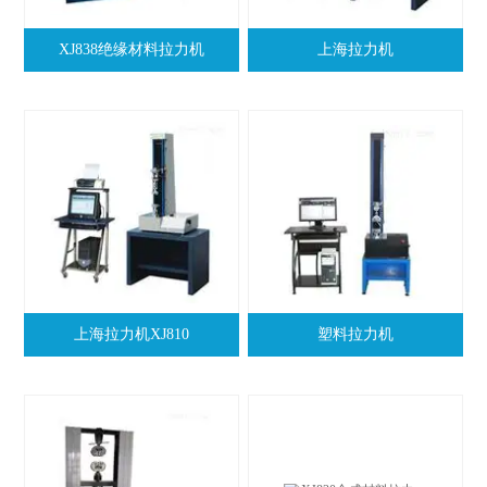
XJ838绝缘材料拉力机
上海拉力机
上海拉力机XJ810
塑料拉力机