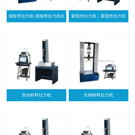
保险带拉力机-保险带拉力机生
紧固件拉力机｜紧固件拉力机
产厂家
生产厂家
泡沫材料拉力机
生物材料拉力机