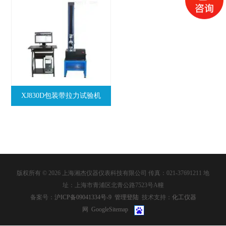
XJ830D包装带拉力试验机
版权所有 © 2026 上海湘杰仪器仪表科技有限公司 传真：021-37691211 地
址：上海市青浦区北青公路7523号A幢
备案号：
沪ICP备09041334号-9
管理登陆
技术支持：
化工仪器
网
GoogleSitemap