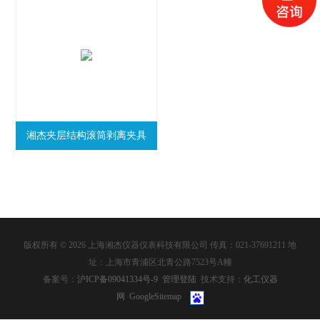
湘杰夹层结构滚筒剥离夹具
版权所有 © 2026 上海湘杰仪器仪表科技有限公司 传真：021-37691211 地
址：上海市青浦区北青公路7523号A幢
备案号：
沪ICP备09041334号-9
管理登陆
技术支持：
化工仪器
网
GoogleSitemap