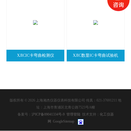
XJICIC卡弯曲检测仪
XJIC数显IC卡弯曲试验机
版权所有 © 2026 上海湘杰仪器仪表科技有限公司 传真：021-37691211 地
址：上海市青浦区北青公路7523号A幢
备案号：
沪ICP备09041334号-9
管理登陆
技术支持：
化工仪器
网
GoogleSitemap