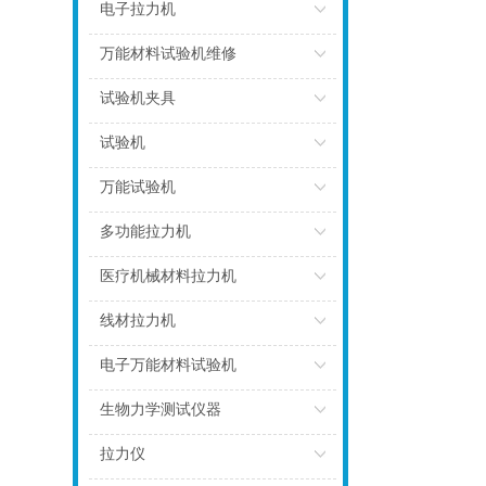
点击
电子拉力机
点击
万能材料试验机维修
点击
试验机夹具
点击
试验机
点击
万能试验机
点击
多功能拉力机
点击
医疗机械材料拉力机
点击
线材拉力机
点击
电子万能材料试验机
点击
生物力学测试仪器
点击
拉力仪