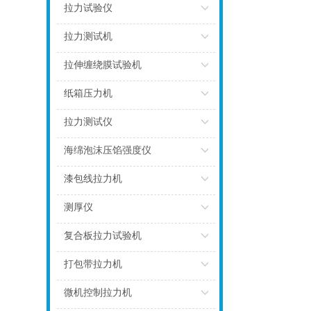
点击
拉力试验仪
点击
拉力测试机
点击
拉伸缠绕膜试验机
点击
纸箱压力机
点击
拉力测试仪
点击
海绵泡沫压馅强度仪
点击
漆包线拉力机
点击
测厚仪
点击
复合板拉力试验机
点击
打包带拉力机
点击
微机控制拉力机