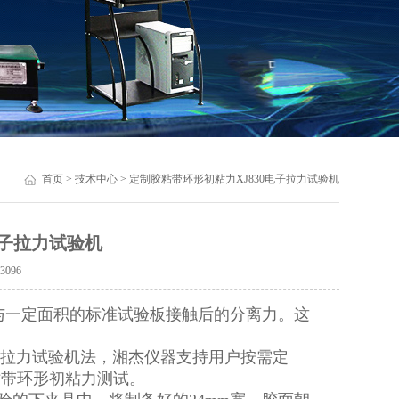
首页
>
技术中心
> 定制胶粘带环形初粘力XJ830电子拉力试验机
电子拉力试验机
：
3096
与一定面积的标准试验板接触后的分离力。这
法A：拉力试验机法，湘杰仪器支持用户按需定
粘带环形初粘力测试。