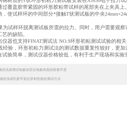
锈钢材质的T状环形初粘力测试板安装在XJ830电子拉力
通过覆盖胶带紧固的环形胶粘带试样的尾部夹在上夹具上。启
，使试样环的中间部分*接触T状测试板的中央24mm×2
为试样环脱离测试板所需的拉力。同时，用户需要观察
工艺的缺陷。
仪器也支持FINAT测试法 NO.9环形初粘测试试验的相
经验，环形初粘力测试法的测试数据重复性较好，更加
在试验简单，测试仪器价格较低，有利于生产现场和实验
湘杰浅谈测试电极涂层在电极表面的附着牢度
湘杰浅谈乳胶手套抗穿刺性能的测试方法