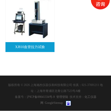
XJ810血管拉力试验
版权所有 © 2026 上海湘杰仪器仪表科技有限公司 传真：021-37691211 地
址：上海市青浦区北青公路7523号A幢
备案号：
沪ICP备09041334号-9
管理登陆
技术支持：
化工仪器
网
GoogleSitemap