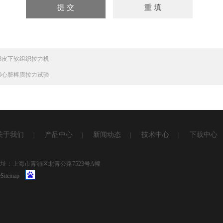
818皮下软组织拉力机
820心脏棒膜拉力试验
关于我们
产品中心
新闻动态
技术中心
下载中心
|
|
|
|
1 地址：上海市青浦区北青公路7523号A幢
Sitemap