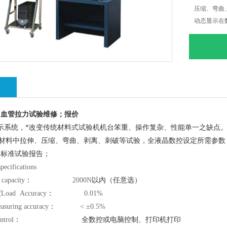
压缩、弯曲
动态显示在
绍
；血管拉力试验维修；报价
示系统，*改变传统材料式试验机机台笨重、操作复杂、性能单一之缺点
材料中拉伸、压缩、弯曲、剥离、刺破等试验，全液晶数控设定所需参数
印标准试验报告；
pecifications
capacity
：
2000N
以内（任意选）
度
Load Accuracy
：
0.01%
suring accuracy
：
< ±0.5%
ntrol
：
全数控或电脑控制、打印机打印