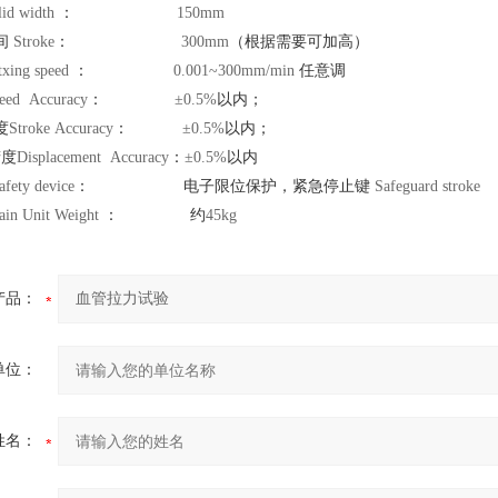
lid width
：
150mm
间
Stroke
：
300mm
（根据需要可加高）
txing speed
：
0.001~
300mm
/min
任意调
eed Accuracy
：
±0.5%
以内；
度
Stroke Accuracy
：
±0.5%
以内；
精度
Displacement Accuracy
：
±0.5%
以内
fety device
：
电子限位保护，紧急停止键
Safeguard stroke
ain Unit Weight
：
约
45kg
产品：
单位：
姓名：