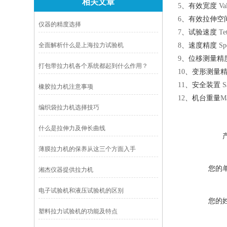
相关文章
5
、有效宽度
Va
6
、有效拉伸空
仪器的精度选择
7
、试验速度
Te
全面解析什么是上海拉力试验机
8
、速度精度
Sp
9
、位移测量精
打包带拉力机各个系统都起到什么作用？
10
、变形测量
11
、安全装置
Sa
橡胶拉力机注意事项
12
、机台重量
M
编织袋拉力机选择技巧
什么是拉伸力及伸长曲线
薄膜拉力机的保养从这三个方面入手
您的
湘杰仪器提供拉力机
电子试验机和液压试验机的区别
您的
塑料拉力试验机的功能及特点