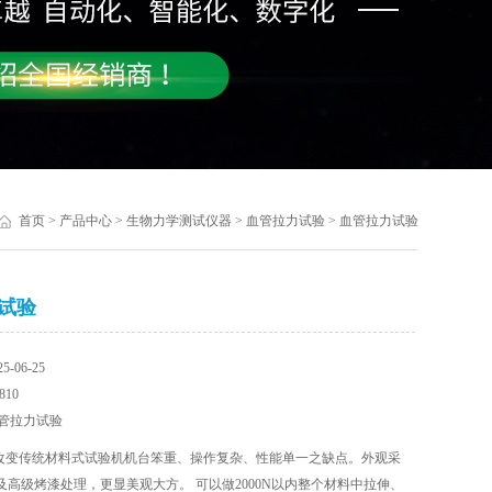
首页
>
产品中心
>
生物力学测试仪器
>
血管拉力试验
> 血管拉力试验
试验
-06-25
10
管拉力试验
改变传统材料式试验机机台笨重、操作复杂、性能单一之缺点。外观采
及高级烤漆处理，更显美观大方。 可以做2000N以内整个材料中拉伸、