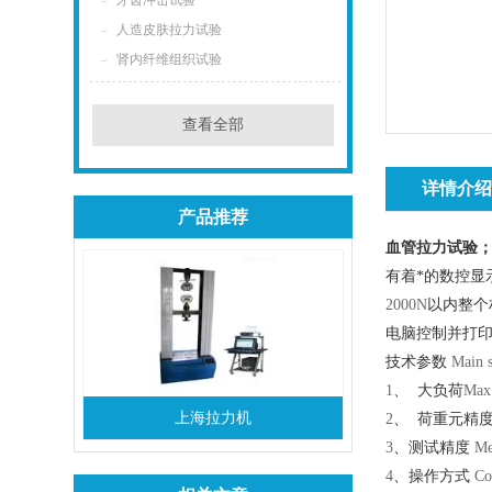
牙齿冲击试验
人造皮肤拉力试验
肾内纤维组织试验
查看全部
详情介
产品推荐
血管拉力试验
有着*的数控显
2000N
以内整个
电脑控制并打
技术参数
Main s
1
、
大负荷
Max 
上海拉力机
2
、
荷重元精
3
、测试精度
Mea
4
、操作方式
Co