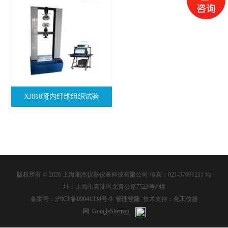
XJ818肾内纤维组织试验
版权所有 © 2026 上海湘杰仪器仪表科技有限公司 传真：021-37691211 地
址：上海市青浦区北青公路7523号A幢
备案号：
沪ICP备09041334号-9
管理登陆
技术支持：
化工仪器
网
GoogleSitemap