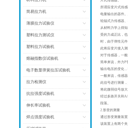
片式传感器。
所谓应变片式传感
点击
简易拉力机
电量输出的器件。
轮辐式力传感器、
点击
薄膜拉力试验仪
从材料力学上得知
点击
受的力成正比，也
塑料拉力测试仪
时，由于弹性元件
点击
塑料拉力试验机
此将应变片接入测
对于传感器，一般
点击
熔融指数仪试验机
简单来说，外力P
输出电压的变化，
点击
电子数显弹簧拉压试验机
一般来说，传感器
点击
拉力检测仪
此信号进行测量，
将此微弱信号放大
点击
抗拉强度试验机
经过多路开关和A
段落。
点击
伸长率试验机
2.形变的测量
点击
焊点强度试验机
通过形变测量装置
该装置上有两个夹
点击