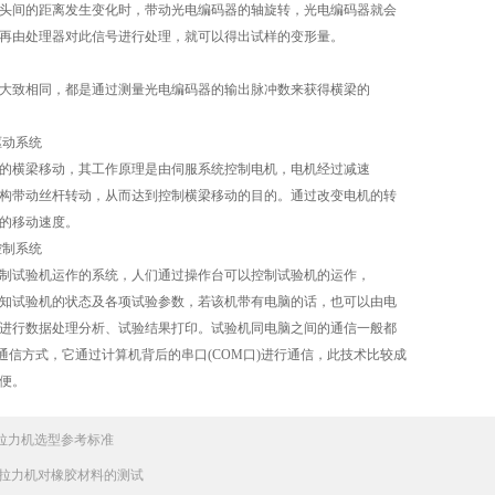
头间的距离发生变化时，带动光电编码器的轴旋转，光电编码器就会
再由处理器对此信号进行处理，就可以得出试样的变形量。
大致相同，都是通过测量光电编码器的输出脉冲数来获得横梁的
驱动系统
的横梁移动，其工作原理是由伺服系统控制电机，电机经过减速
构带动丝杆转动，从而达到控制横梁移动的目的。通过改变电机的转
的移动速度。
控制系统
制试验机运作的系统，人们通过操作台可以控制试验机的运作，
知试验机的状态及各项试验参数，若该机带有电脑的话，也可以由电
进行数据处理分析、试验结果打印。试验机同电脑之间的通信一般都
串行通信方式，它通过计算机背后的串口(COM口)进行通信，此技术比较成
方便。
拉力机选型参考标准
拉力机对橡胶材料的测试