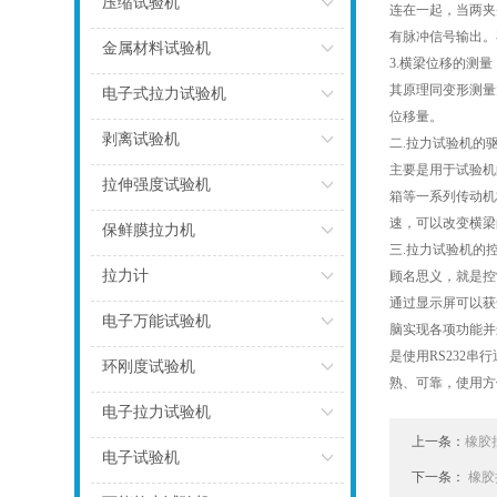
压缩试验机
连在一起，当两夹
有脉冲信号输出。
点击
金属材料试验机
3.横梁位移的测量
点击
其原理同变形测量
电子式拉力试验机
位移量。
点击
剥离试验机
二.拉力试验机的
主要是用于试验机
点击
拉伸强度试验机
箱等一系列传动机
速，可以改变横梁
点击
保鲜膜拉力机
三.拉力试验机的
点击
拉力计
顾名思义，就是控
通过显示屏可以获
点击
电子万能试验机
脑实现各项功能并
是使用RS232
点击
环刚度试验机
熟、可靠，使用
点击
电子拉力试验机
上一条：
橡胶
点击
电子试验机
下一条：
橡胶