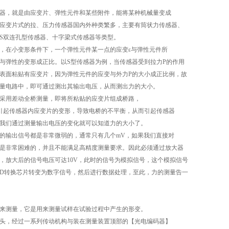
器，就是由应变片、弹性元件和某些附件，能将某种机械量变成
应变片式的拉、压力传感器国内外种类繁多，主要有筒状力传感器、
S双连孔型传感器、十字梁式传感器等类型。
，在小变形条件下，一个弹性元件某一点的应变ε与弹性元件所
与弹性的变形成正比。以S型传感器为例，当传感器受到拉力P的作用
表面粘贴有应变片，因为弹性元件的应变与外力P的大小成正比例，故
量电路中，即可通过测出其输出电压，从而测出力的大小。
采用差动全桥测量，即将所粘贴的应变片组成桥路，
引起传感器内应变片的变形，导致电桥的不平衡，从而引起传感器
我们通过测量输出电压的变化就可以知道力的大小了。
的输出信号都是非常微弱的，通常只有几个mV，如果我们直接对
是非常困难的，并且不能满足高精度测量要求。因此必须通过放大器
，放大后的信号电压可达10V，此时的信号为模拟信号，这个模拟信号
/D转换芯片转变为数字信号，然后进行数据处理，至此，力的测量告一
来测量，它是用来测量试样在试验过程中产生的形变。
头，经过一系列传动机构与装在测量装置顶部的【光电编码器】