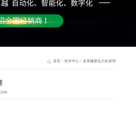
首页
>
技术中心
> 皮革橡胶拉力机原理
理
：
2946