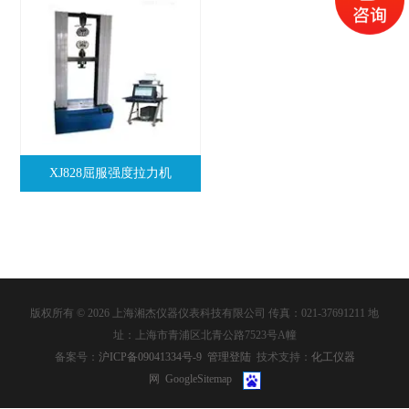
XJ828屈服强度拉力机
版权所有 © 2026 上海湘杰仪器仪表科技有限公司 传真：021-37691211 地
址：上海市青浦区北青公路7523号A幢
备案号：
沪ICP备09041334号-9
管理登陆
技术支持：
化工仪器
网
GoogleSitemap