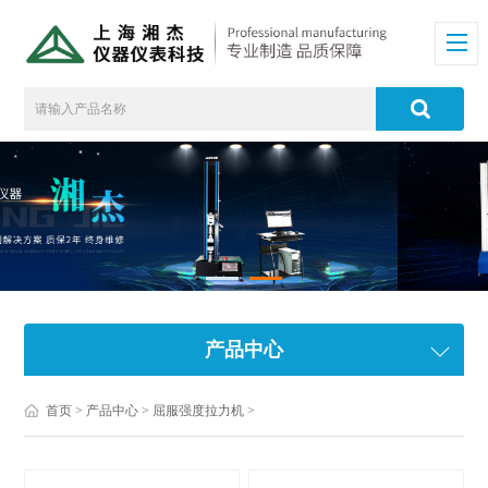
产品中心
首页
>
产品中心
>
屈服强度拉力机
>