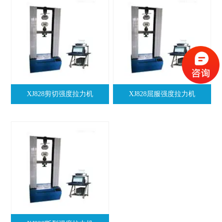
XJ828剪切强度拉力机
XJ828屈服强度拉力机