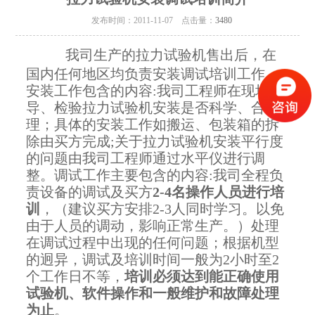
发布时间：2011-11-07 点击量：
3480
我司生产的拉力试验机售出后，在
国内任何地区均负责安装调试培训工作。
安装工作包含的内容
:
我司工程师在现场指
导、检验拉力试验机安装是否科学、合
理；具体的安装工作如搬运、包装箱的拆
除由买方完成
;
关于拉力试验机安装平行度
的问题由我司工程师通过水平仪进行调
整。调试工作主要包含的内容
:
我司全程负
责设备的调试及买方
2-4
名操作人员进行培
训
，（建议买方安排
2-3
人同时学习。以免
由于人员的调动，影响正常生产。）处理
在调试过程中出现的任何问题；根据机型
的迥异，调试及培训时间一般为
2
小时至
2
个工作日不等，
培训必须达到能正确使用
试验机、软件操作和一般维护和故障处理
为止
。