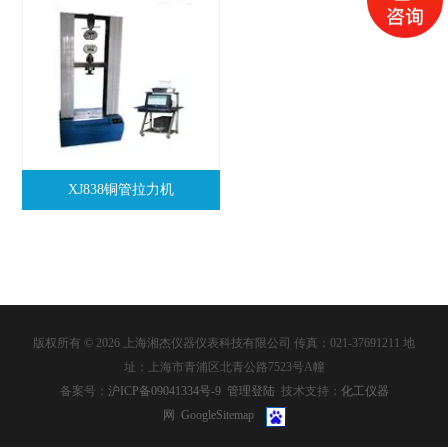
XJ838铜管拉力机
版权所有 © 2026 上海湘杰仪器仪表科技有限公司 传真：021-37691211 地
址：上海市青浦区北青公路7523号A幢
备案号：
沪ICP备09041334号-9
管理登陆
技术支持：
化工仪器
网
GoogleSitemap