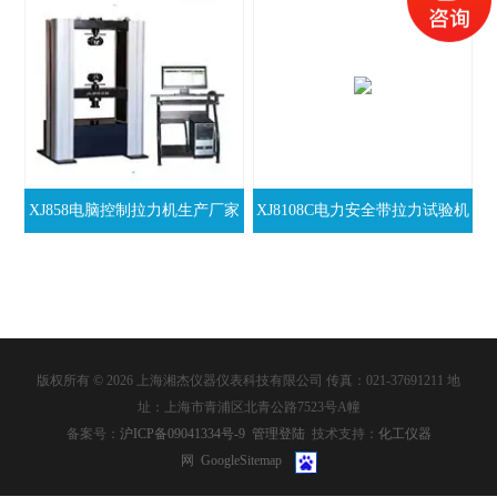
XJ858电脑控制拉力机生产厂家
XJ8108C电力安全带拉力试验机
版权所有 © 2026 上海湘杰仪器仪表科技有限公司 传真：021-37691211 地
址：上海市青浦区北青公路7523号A幢
备案号：
沪ICP备09041334号-9
管理登陆
技术支持：
化工仪器
网
GoogleSitemap