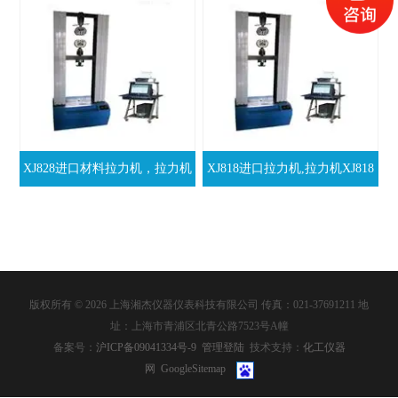
XJ828进口材料拉力机，拉力机
XJ818进口拉力机,拉力机XJ818
版权所有 © 2026 上海湘杰仪器仪表科技有限公司 传真：021-37691211 地
址：上海市青浦区北青公路7523号A幢
备案号：
沪ICP备09041334号-9
管理登陆
技术支持：
化工仪器
网
GoogleSitemap