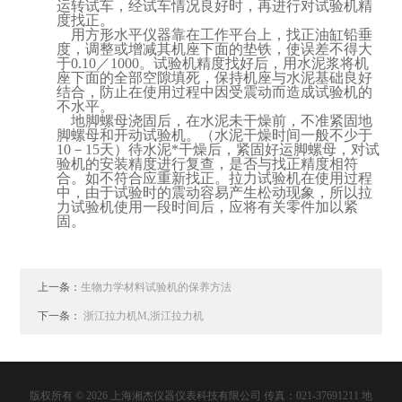
运转试车，经试车情况良好时，再进行对试验机精
度找正。
用方形水平仪器靠在工作平台上，找正油缸铅垂
度，调整或增减其机座下面的垫铁，使误差不得大
于0.10／1000。试验机精度找好后，用水泥浆将机
座下面的全部空隙填死，保持机座与水泥基础良好
结合，防止在使用过程中因受震动而造成试验机的
不水平。
地脚螺母浇固后，在水泥未干燥前，不准紧固地
脚螺母和开动试验机。（水泥干燥时间一般不少于
10－15天）待水泥*干燥后，紧固好运脚螺母，对试
验机的安装精度进行复查，是否与找正精度相符
合。如不符合应重新找正。拉力试验机在使用过程
中，由于试验时的震动容易产生松动现象，所以拉
力试验机使用一段时间后，应将有关零件加以紧
固。
上一条：
生物力学材料试验机的保养方法
下一条：
浙江拉力机M,浙江拉力机
版权所有 © 2026 上海湘杰仪器仪表科技有限公司 传真：021-37691211 地