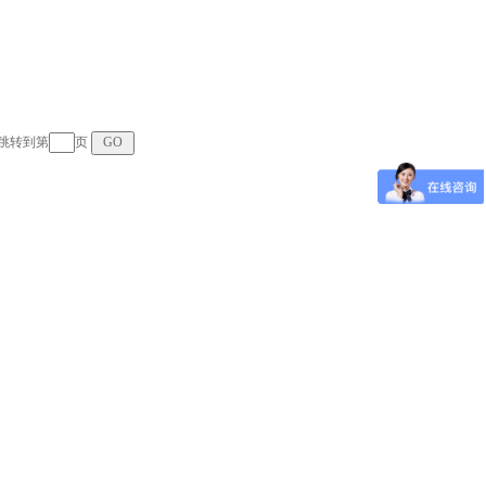
页 跳转到第
页