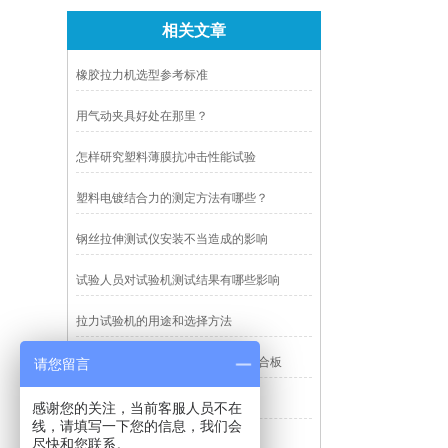
相关文章
橡胶拉力机选型参考标准
用气动夹具好处在那里？
怎样研究塑料薄膜抗冲击性能试验
塑料电镀结合力的测定方法有哪些？
钢丝拉伸测试仪安装不当造成的影响
试验人员对试验机测试结果有哪些影响
拉力试验机的用途和选择方法
GB-T17748-2008建筑幕墙用铝塑复合板
请您留言
纸箱检验标准和强度如何测试
感谢您的关注，当前客服人员不在
线，请填写一下您的信息，我们会
尽快和您联系。
影像测量仪分类及优缺点