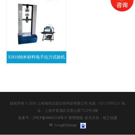
XJ818纳米材料电子拉力试验机
版权所有 © 2026 上海湘杰仪器仪表科技有限公司 传真：021-37691211 地
址：上海市青浦区北青公路7523号A幢
备案号：
沪ICP备09041334号-9
管理登陆
技术支持：
化工仪器
网
GoogleSitemap