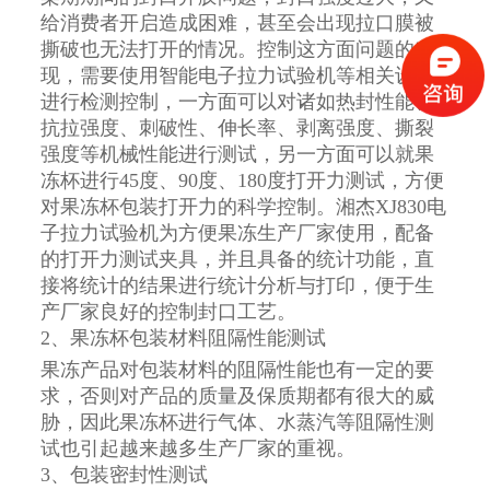
给消费者开启造成困难，甚至会出现拉口膜被
撕破也无法打开的情况。控制这方面问题的出
现，需要使用智能电子拉力试验机等相关设备
进行检测控制，一方面可以对诸如热封性能、
抗拉强度、刺破性、伸长率、剥离强度、撕裂
强度等机械性能进行测试，另一方面可以就果
冻杯进行45度、90度、180度打开力测试，方便
对果冻杯包装打开力的科学控制。湘杰XJ830电
子拉力试验机为方便果冻生产厂家使用，配备
的打开力测试夹具，并且具备的统计功能，直
接将统计的结果进行统计分析与打印，便于生
产厂家良好的控制封口工艺。
2、果冻杯包装材料阻隔性能测试
果冻产品对包装材料的阻隔性能也有一定的要
求，否则对产品的质量及保质期都有很大的威
胁，因此果冻杯进行气体、水蒸汽等阻隔性测
试也引起越来越多生产厂家的重视。
3、包装密封性测试