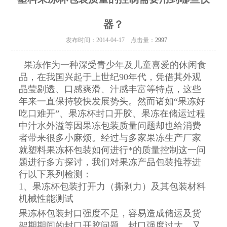
器？
发布时间：2014-04-17 点击量：
2997
果冻作为一种深受青少年及儿童喜爱的休闲食
品，在我国兴起于上世纪90年代，凭借其外观
晶莹剔透、口感爽滑、汁感丰富等特点，这些
年来一直保持较快发展势头。然而诸如“果冻好
吃口难开”、果冻杯封口开胶、果冻在储运过程
中汁水外溢等因果冻包装质量问题却也给消费
者带来很多小麻烦。经过与多家果冻生产厂家
就塑料果冻杯包装如何进行*的质量控制这一问
题进行多方探讨，我们对果冻产品包装推荐进
行以下系列检测：
1、果冻杯包装打开力（撕剥力）及其包装材料
机械性能测试
果冻杯包装封口强度不足，容易造成储运及货
架期期间的封口开胶问题，封口强度过大，又