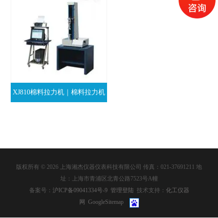
XJ810棉料拉力机｜棉料拉力机
生产厂家
版权所有 © 2026 上海湘杰仪器仪表科技有限公司 传真：021-37691211 地
址：上海市青浦区北青公路7523号A幢
备案号：
沪ICP备09041334号-9
管理登陆
技术支持：
化工仪器
网
GoogleSitemap