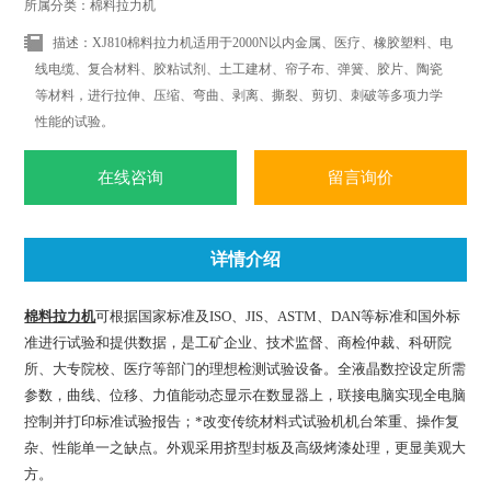
所属分类：棉料拉力机
描述：XJ810棉料拉力机适用于2000N以内金属、医疗、橡胶塑料、电
线电缆、复合材料、胶粘试剂、土工建材、帘子布、弹簧、胶片、陶瓷
等材料，进行拉伸、压缩、弯曲、剥离、撕裂、剪切、刺破等多项力学
性能的试验。
在线咨询
留言询价
详情介绍
棉料拉力机
可根据国家标准及ISO、JIS、ASTM、DAN等标准和国外标
准进行试验和提供数据，是工矿企业、技术监督、商检仲裁、科研院
所、大专院校、医疗等部门的理想检测试验设备。全液晶数控设定所需
参数，曲线、位移、力值能动态显示在数显器上，联接电脑实现全电脑
控制并打印标准试验报告；*改变传统材料式试验机机台笨重、操作复
杂、性能单一之缺点。外观采用挤型封板及高级烤漆处理，更显美观大
方。