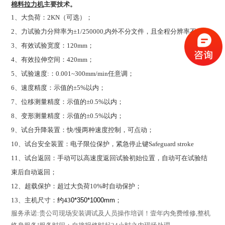
棉料拉力机
主要技术。
1
、大负荷：2
KN（
可选
）
；
2
、力试验力分辩率为
±1/250000,
内外不分文件，且全程分辨率不变；
3
、有效试验宽度：
120mm
；
4
、有效拉伸空间：42
0mm
；
5
、试验速度
:
：
0.001~300mm/min
任意调；
6
、速度精度：示值的
±5%
以内；
7
、位移测量精度：示值的
±0.5%
以内；
8
、变形测量精度：示值的
±0.5%
以内；
9
、试台升降装置：快
/
慢两种速度控制，可点动；
10
、试台安全装置：电子限位保护，紧急停止键
Safeguard stroke
11
、试台返回：手动可以高速度返回试验初始位置，自动可在试验结
束后自动返回；
12
、超载保护：超过大负荷
10%
时自动保护；
13
、主机尺寸：
约43
0*350*
1000mm
；
服务承诺
:
贵公司现场安装调试及人员操作培训！壹年内免费维修
,
整机