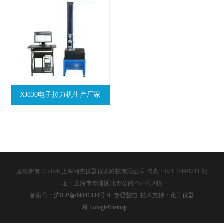
XJ830电子拉力机生产厂家
版权所有 © 2026 上海湘杰仪器仪表科技有限公司 传真：021-37691211 地
址：上海市青浦区北青公路7523号A幢
备案号：
沪ICP备09041334号-9
管理登陆
技术支持：
化工仪器
网
GoogleSitemap