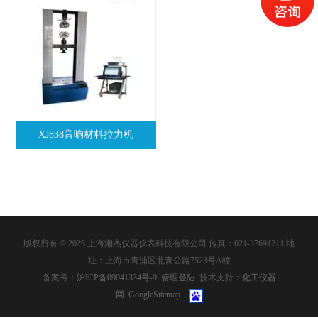
XJ838音响材料拉力机
版权所有 © 2026 上海湘杰仪器仪表科技有限公司 传真：021-37691211 地
址：上海市青浦区北青公路7523号A幢
备案号：
沪ICP备09041334号-9
管理登陆
技术支持：
化工仪器
网
GoogleSitemap