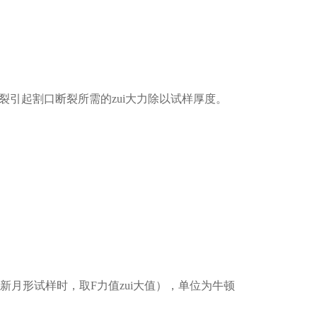
引起割口断裂所需的zui大力除以试样厚度。
月形试样时，取F力值zui大值），单位为牛顿