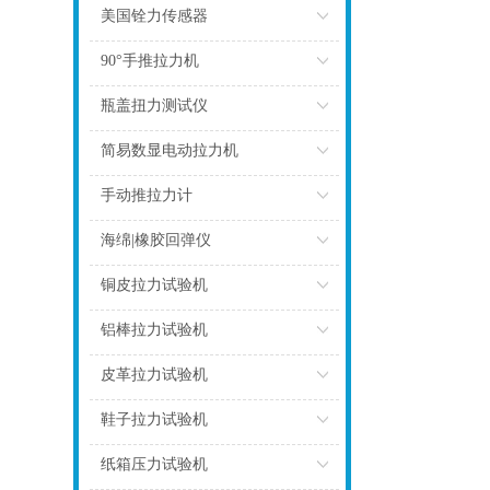
点击
美国铨力传感器
点击
90°手推拉力机
点击
瓶盖扭力测试仪
点击
简易数显电动拉力机
点击
手动推拉力计
点击
海绵|橡胶回弹仪
点击
铜皮拉力试验机
点击
铝棒拉力试验机
点击
皮革拉力试验机
点击
鞋子拉力试验机
点击
纸箱压力试验机