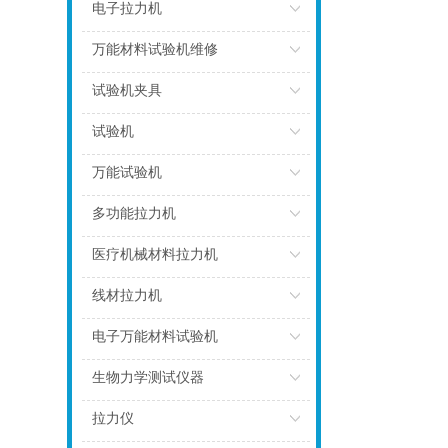
点击
电子拉力机
点击
万能材料试验机维修
点击
试验机夹具
点击
试验机
点击
万能试验机
点击
多功能拉力机
点击
医疗机械材料拉力机
点击
线材拉力机
点击
电子万能材料试验机
点击
生物力学测试仪器
点击
拉力仪