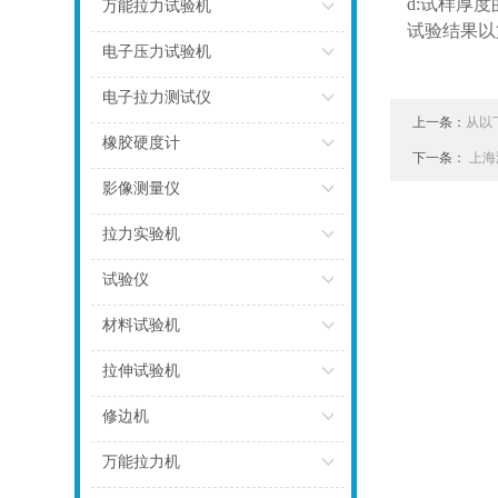
点击
d:试样厚度
万能拉力试验机
试验结果以
点击
电子压力试验机
点击
电子拉力测试仪
上一条：
从以
点击
橡胶硬度计
下一条：
上海
点击
影像测量仪
点击
拉力实验机
点击
试验仪
点击
材料试验机
点击
拉伸试验机
点击
修边机
点击
万能拉力机