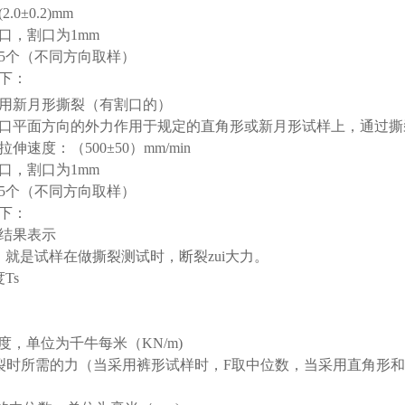
0±0.2)mm
口，割口为1mm
5个（不同方向取样）
下：
用新月形撕裂（有割口的）
口平面方向的外力作用于规定的直角形或新月形试样上，通过撕裂
伸速度：（500±50）mm/min
口，割口为1mm
5个（不同方向取样）
下：
结果表示
：就是试样在做撕裂测试时，断裂zui大力。
Ts
度，单位为千牛每米（KN/m)
裂时所需的力（当采用裤形试样时，F取中位数，当采用直角形和新