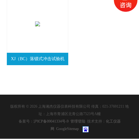
XJ（BC）落镖式冲击试验机
版权所有 © 2026 上海湘杰仪器仪表科技有限公司 传真：021-37691211 地
址：上海市青浦区北青公路7523号A幢
备案号：
沪ICP备09041334号-9
管理登陆
技术支持：
化工仪器
网
GoogleSitemap