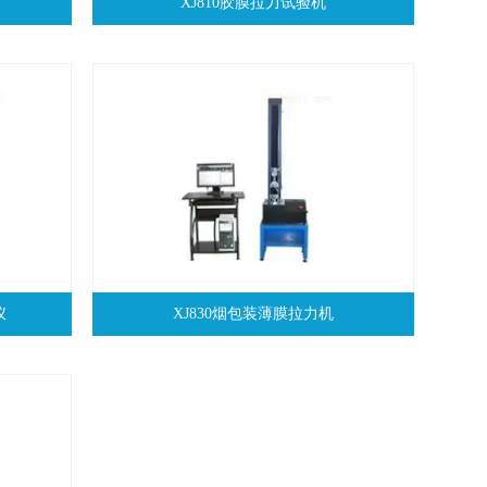
XJ810胶膜拉力试验机
仪
XJ830烟包装薄膜拉力机