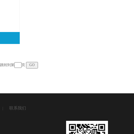
页 跳转到第
页
联系我们
|