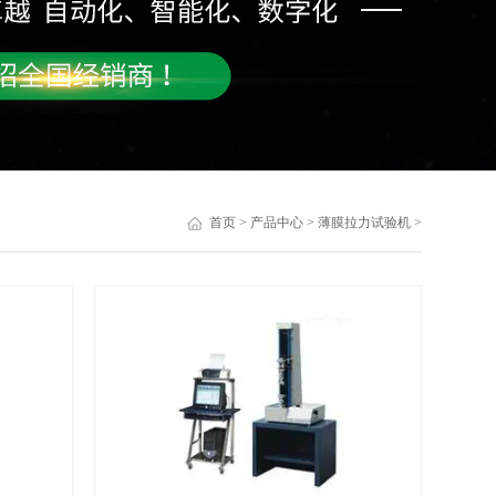
首页
>
产品中心
>
薄膜拉力试验机
>