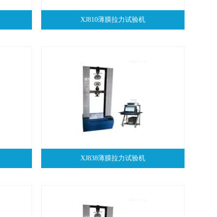
XJ810薄膜拉力试验机
XJ838薄膜拉力试验机