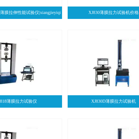
薄膜拉伸性能试验仪|xiangjieyiqi
XJ830薄膜拉力试验机价格
J818薄膜拉力试验仪
XJ830D薄膜拉力试验机