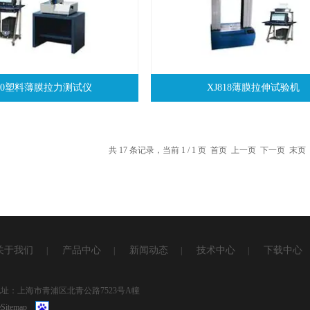
820塑料薄膜拉力测试仪
XJ818薄膜拉伸试验机
共 17 条记录，当前 1 / 1 页 首页 上一页 下一页 末
关于我们
产品中心
新闻动态
技术中心
下载中心
|
|
|
|
1 地址：上海市青浦区北青公路7523号A幢
Sitemap