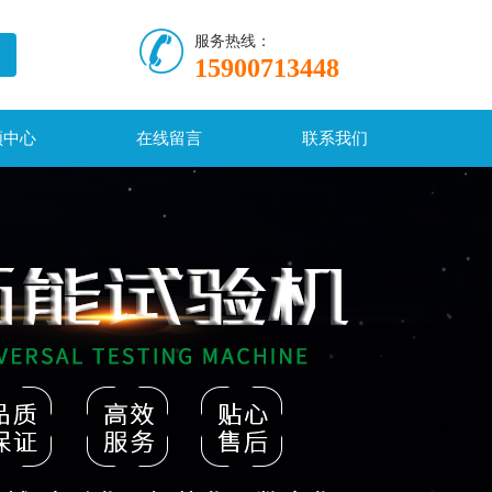
服务热线：
15900713448
频中心
在线留言
联系我们