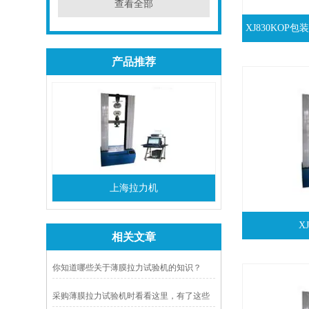
查看全部
XJ830KOP包装
产品推荐
上海拉力机
X
相关文章
你知道哪些关于薄膜拉力试验机的知识？
采购薄膜拉力试验机时看看这里，有了这些