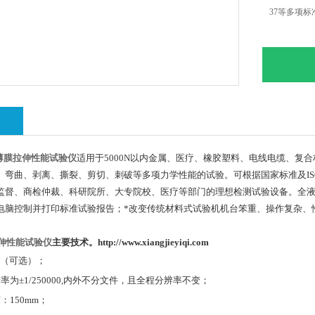
37等多项标
绍
薄膜拉伸性能试验仪
适用于5000N以内金属、医疗、橡胶塑料、电线电缆、复
、弯曲、剥离、撕裂、剪切、刺破等多项力学性能的试验。可根据国家标准及ISO、
监督、商检仲裁、科研院所、大专院校、医疗等部门的理想检测试验设备。全
电脑控制并打印标准试验报告；*改变传统材料式试验机机台笨重、操作复杂、
拉伸性能试验仪
主要技术。
http://www.xiangjieyiqi.com
N（
可选
）
；
辩率为
±1/250000,
内外不分文件，且全程分辨率不变；
度：
150mm
；