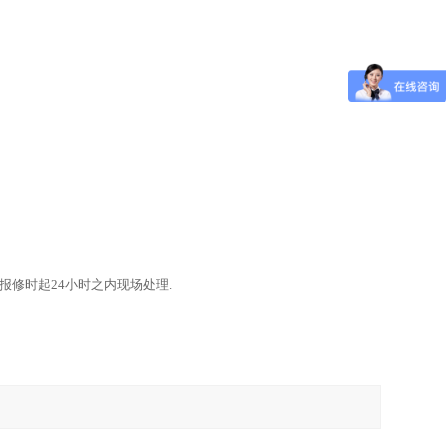
报修时起
24
小时之内现场处理.