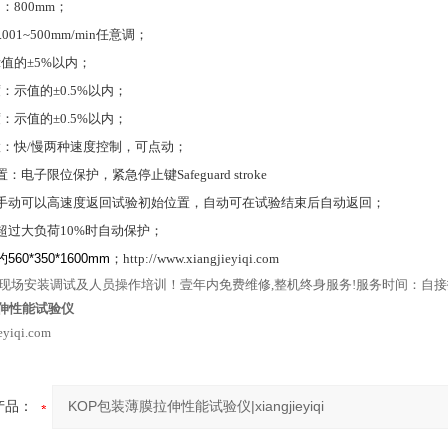
间：
800mm
；
.001~500mm/min
任意调；
示值的
±5%
以内；
度：示值的
±0.5%
以内；
度：示值的
±0.5%
以内；
置：快
/
慢两种速度控制，可点动；
置：电子限位保护，紧急停止键
Safeguard stroke
手动可以高速度返回试验初始位置，自动可在试验结束后自动返回；
超过大负荷
10%
时自动保护；
约
560*350*
1600mm
；http://www.xiangjieyiqi.com
现场安装调试及人员操作培训！壹年内免费维修
,
整机终身服务
!
服务时间：自接
拉伸性能试验仪
eyiqi.com
产品：