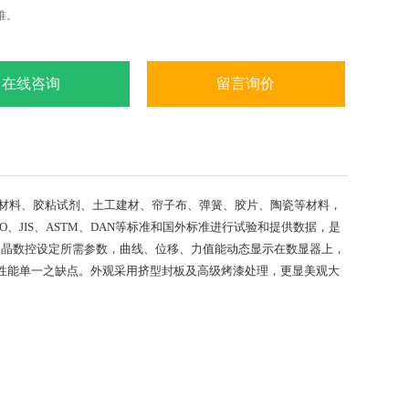
准。
在线咨询
留言询价
合材料、胶粘试剂、土工建材、帘子布、弹簧、胶片、陶瓷等材料，
JIS、ASTM、DAN等标准和国外标准进行试验和提供数据，是
液晶数控设定所需参数，曲线、位移、力值能动态显示在数显器上，
性能单一之缺点。外观采用挤型封板及高级烤漆处理，更显美观大