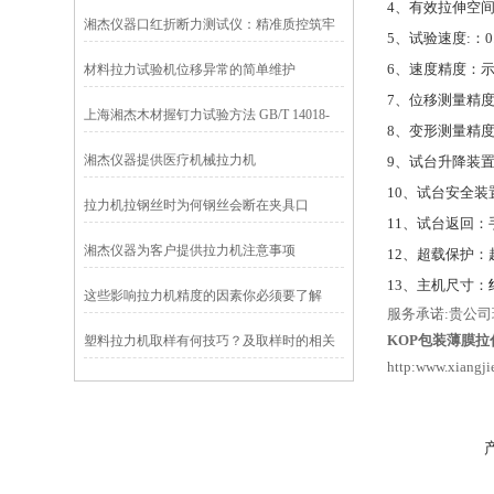
4
、有效拉伸空
湘杰仪器口红折断力测试仪：精准质控筑牢
5
、试验速度
:
：
0
品牌口碑
6
、速度精度：
材料拉力试验机位移异常的简单维护
7
、位移测量精
上海湘杰木材握钉力试验方法 GB/T 14018-
8
、变形测量精
1992
湘杰仪器提供医疗机械拉力机
9
、试台升降装
10
、试台安全装
拉力机拉钢丝时为何钢丝会断在夹具口
11
、试台返回：
湘杰仪器为客户提供拉力机注意事项
12
、超载保护：
13
、主机尺寸：
这些影响拉力机精度的因素你必须要了解
服务承诺
:
贵公司
KOP包装薄膜
塑料拉力机取样有何技巧？及取样时的相关
http:www.xiangji
事宜