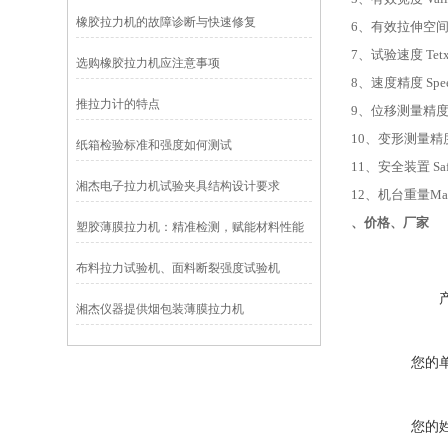
橡胶拉力机的故障诊断与快速修复
6
、有效拉伸空间
7
、试验速度 Tetx
选购橡胶拉力机应注意事项
8
、速度精度 Spe
推拉力计的特点
9
、位移测量精度St
10
、变形测量精度Dis
纸箱检验标准和强度如何测试
11
、安全装置 Sa
湘杰电子拉力机试验夹具结构设计要求
12
、机台重量Mai
、价格、厂家
塑胶薄膜拉力机：精准检测，赋能材料性能
评估
布料拉力试验机、面料断裂强度试验机
湘杰仪器提供烟包装薄膜拉力机
您的
您的