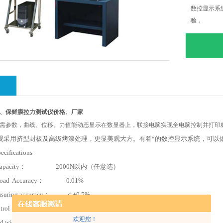
数控显示系
验，
绍
、保鲜膜拉力测试仪价格、厂家
需参数，曲线、位移、力值能动态显示在数显器上，联接电脑实现全电脑控制并打印
观采用挤型封板及高级烤漆处理，更显美观大方。
*的数控显示系统，可以
有着
ecifications
 capacity： 2000N以内（任意选）
oad Accuracy： 0.01%
uring accuracy： < ±0.5%
Control： 全数控或电脑控制、打印机打印
欢迎您！
lid width ： 150mm