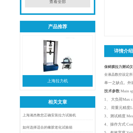
查看全部
产品推荐
详情介
保鲜膜拉力测试仪
全液晶数控设定所
上海拉力机
单一之缺点。外
技术参数
Main sp
1
、 大负荷Max
相关文章
2
、 荷重元精度L
上海湘杰教您正确安装拉力试验机
3
、测试精度 Meas
4
、操作方式 
如何选择适合的橡胶老化试验箱
5
、有效宽度 Va