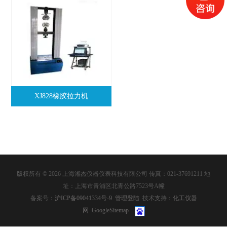
XJ828橡胶拉力机
版权所有 © 2026 上海湘杰仪器仪表科技有限公司 传真：021-37691211 地
址：上海市青浦区北青公路7523号A幢
备案号：
沪ICP备09041334号-9
管理登陆
技术支持：
化工仪器
网
GoogleSitemap