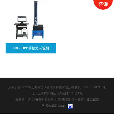
XJ830DPP带拉力试验机
版权所有 © 2026 上海湘杰仪器仪表科技有限公司 传真：021-37691211 地
址：上海市青浦区北青公路7523号A幢
备案号：
沪ICP备09041334号-9
管理登陆
技术支持：
化工仪器
网
GoogleSitemap