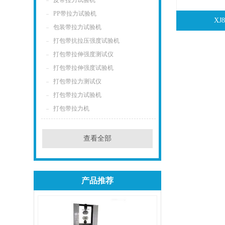
皮带拉力试验机
PP带拉力试验机
X
包装带拉力试验机
打包带抗拉压强度试验机
打包带拉伸强度测试仪
打包带拉伸强度试验机
打包带拉力测试仪
打包带拉力试验机
打包带拉力机
查看全部
产品推荐