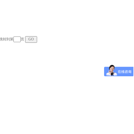
页 跳转到第
页