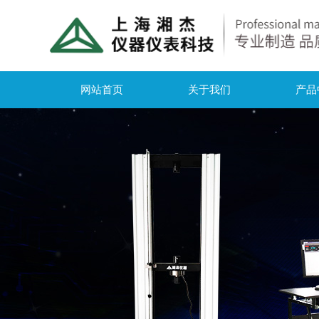
网站首页
关于我们
产品