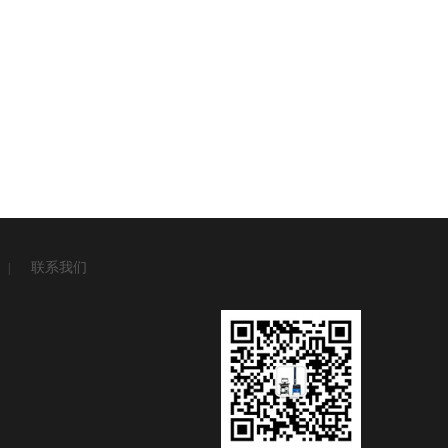
联系我们
|