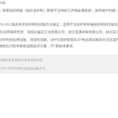
nBi等。
：将熔化的焊锡（锡合金钎料）附着于洁净的工作物金属表面，使焊锡中的锡
28770-2012就是有关软钎料的试验方法规定，适用于无铅钎料和锡铅钎料的性
哈尔滨焊接研究所、深圳亿铖达工业有限公司、浙江亚通焊材有限公司、哈尔滨工
软钎料的拉伸试验、润湿性试验、QFP引线钎焊接头45°角拉脱试验和片式元
湘杰拉力机有整套成熟技术方案，可*新标准要求。
试验机夹具材料与夹具适用判定
/T7019-1997纤维水泥制品试验方法