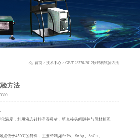
首页
>
技术中心
> GB/T 28770-2012软钎料试验方法
料试验方法
：
3300
试。
熔化温度，利用液态钎料润湿母材，填充接头间隙并与母材相互
450℃的钎料，主要钎料如SnPb、SnAg、SnCu 、