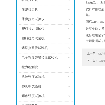
SnAgCu 、S
点击
软钎焊原理是
简易拉力机
起。
点击
薄膜拉力试验仪
国标GB/T 
点击
起草单位： 
塑料拉力测试仪
该标准规定了
点击
塑料拉力试验机
于焊接测试，
点击
熔融指数仪试验机
上一条：
拉力
点击
电子数显弹簧拉压试验机
下一条：
GB
点击
拉力检测仪
点击
抗拉强度试验机
点击
伸长率试验机
点击
焊点强度试验机
点击