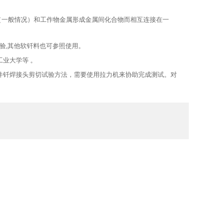
（一般情况）和工作物金属形成金属间化合物而相互连接在一
能试验,其他软钎料也可参照使用。
业大学等 。
器件钎焊接头剪切试验方法，需要使用拉力机来协助完成测试。对