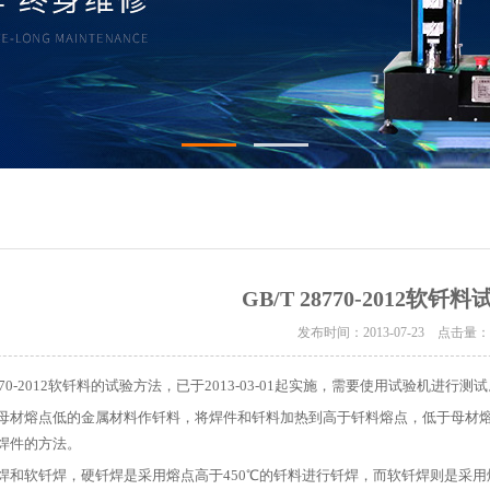
GB/T 28770-2012软钎
发布时间：2013-07-23 点击量
8770-2012软钎料的试验方法，已于2013-03-01起实施，需要使用试验机进行测
母材熔点低的金属材料作钎料，将焊件和钎料加热到高于钎料熔点，低于母材
焊件的方法。
和软钎焊，硬钎焊是采用熔点高于450℃的钎料进行钎焊，而软钎焊则是采用熔点低于