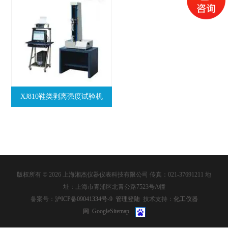
XJ810鞋类剥离强度试验机
版权所有 © 2026 上海湘杰仪器仪表科技有限公司 传真：021-37691211 地
址：上海市青浦区北青公路7523号A幢
备案号：
沪ICP备09041334号-9
管理登陆
技术支持：
化工仪器
网
GoogleSitemap