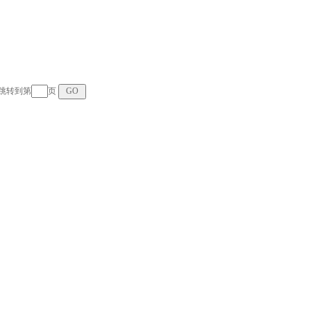
页 跳转到第
页