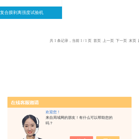
10复合膜剥离强度试验机
共 1 条记录，当前 1 / 1 页 首页 上一页 下一页 末
欢迎您！
来自局域网的朋友！有什么可以帮助您的
吗？