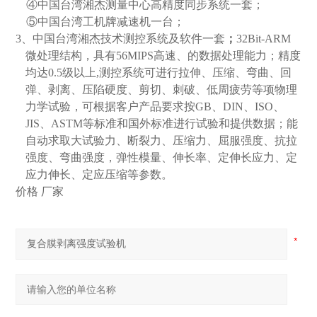
④中国台湾湘杰测量中心高精度同步系统一套；
⑤
中国台湾工机牌减速机一台；
3
、中国台湾湘杰技术测控系统及软件一套
；
32Bit-ARM
微处理结构，具有
56MIPS
高速、的数据处理能力；精度
均达
0.5
级以上
,
测控系统可进行拉伸、压缩、弯曲、回
弹、剥离、压陷硬度、剪切、刺破、低周疲劳等项物理
力学试验，可根据客户产品要求按
GB
、
DIN
、
ISO
、
JIS
、
ASTM
等标准和国外标准进行试验和提供数据；能
自动求取大试验力、断裂力、压缩力、屈服强度、抗拉
强度、弯曲强度，弹性模量、伸长率、定伸长应力、定
应力伸长、定应压缩等参数。
价格 厂家