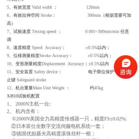
5
、有效宽度
Valid width
：
120mm
6
、有效拉伸空间
Stroke
：
300mm
（根据需要可加
高）
7
、试验速度
Tetxing speed
：
0.001~
300mm
/min
任意
调
8
、速度精度
Speed Accuracy
：
±0.5%
以内；
9
、位移测量精度
Stroke Accuracy
：
±0.5%
以内；
10
、变形测量精度
Displacement Accuracy
：
±0.5%
以内
11
、安全装置
Safety device
：
电子限位保护，紧急停
止键
Safeguard stroke
12
、机台重量
Main Unit Weight
：
约
45kg
XJ810试验机配置
1、
2000N
主机一台
;
2、
机内含有：
①
2000N
美国全力高精度传感器一只，精度
FS
±
0.02%;
②日本富仕全数字交流伺服电机系统一套；
③德国优励聂夫高精度滚珠丝杆一根；