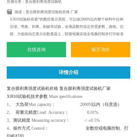
所属分类：复合膜剥离强度试验机
描述：复合膜剥离强度试验机价格 厂家
XJ810试验机有着*的数控显示系统，可以做2000N以内整个材料中拉伸、
压缩、弯曲、剥离、刺破等试验，全液晶数控设定所需参数，曲线、位
移、力值能动态显示在数显器上，联接电脑实现全电脑控制并打印标准
试验报告；*改变传统材料式试验机机台笨重、操作复杂、性能单一之缺
点。外观采用挤型封板及高级烤漆处理，更显美观大方。
在线咨询
留言询价
详情介绍
复合膜剥离强度试验机价格 复合膜剥离强度试验机厂家
XJ810试验机技术参数
Main specifications
1
、
大负荷
Max capacity
：
2000N
以内（任意选）
2
、
荷重元精度
Load Accuracy
：
0.01%
3
、测试精度
Measuring accuracy
：
< ±0.5%
4
、操作方式
Control
：
全数控或电脑控制、打
印机打印