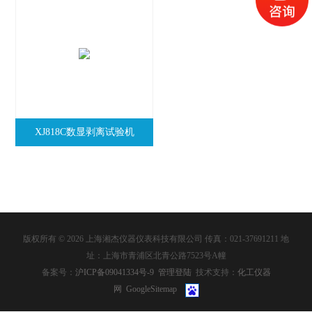
XJ818C数显剥离试验机
版权所有 © 2026 上海湘杰仪器仪表科技有限公司 传真：021-37691211 地
址：上海市青浦区北青公路7523号A幢
备案号：
沪ICP备09041334号-9
管理登陆
技术支持：
化工仪器
网
GoogleSitemap