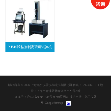
XJ810胶粘剂剥离强度试验机
版权所有 © 2026 上海湘杰仪器仪表科技有限公司 传真：021-37691211 地
址：上海市青浦区北青公路7523号A幢
备案号：
沪ICP备09041334号-9
管理登陆
技术支持：
化工仪器
网
GoogleSitemap