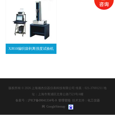
XJ810编织袋剥离强度试验机
版权所有 © 2026 上海湘杰仪器仪表科技有限公司 传真：021-37691211 地
址：上海市青浦区北青公路7523号A幢
备案号：
沪ICP备09041334号-9
管理登陆
技术支持：
化工仪器
网
GoogleSitemap