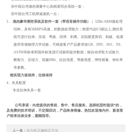
④中国台湾湘杰测量中心高精度同步系统一套；
⑤中国台湾工机牌减速机一台；
3．
湘杰豪华测控系统及软件一套（带语音操作功能）；
32Bit-ARM微处理
结构，具有
56MIPS高速、的数据处理能力；精度均达0.5级以上,测控系
统可进行拉伸、压缩、弯曲、回弹、剥离、压陷硬度剪切、刺破、低调
疲劳等项物理力学试验，可根据客户产品要求按GB、DIN、ISO、JIS、
ASTM等标准和国外标准进行试验和提供数据；能自动求取大试验力、
断裂力、压缩力、屈服HRb、抗拉强度、弯曲强度，弹性模量、伸长率
等参数。
能实现力值保持，位移保持
4、夹具配置
专业拉伸夹具一套
公司承诺：向您提供的售前、售中、售后服务。选择机型时提供*的，
及免费的技术培训，不定期回访，产品终身维修。热忱欢迎海内外、新老客
户前来洽谈业务，惠顾指导。
上一条：
拉力机正确校正方法