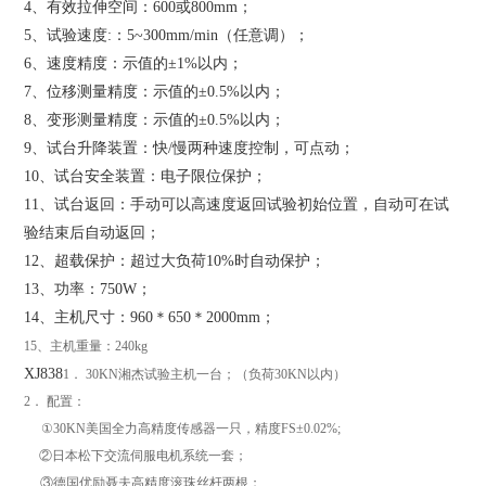
4
、有效拉伸空间：600或800mm；
5
、试验速度:：5~300mm/min（任意调）；
6
、速度精度：示值的±1%以内；
7
、位移测量精度：示值的±0.5%以内；
8
、变形测量精度：示值的±0.5%以内；
9
、试台升降装置：快/慢两种速度控制，可点动；
10
、试台安全装置：电子限位保护；
11
、试台返回：手动可以高速度返回试验初始位置，自动可在试
验结束后自动返回；
12
、超载保护：超过大负荷10%时自动保护；
13
、功率：750W；
14
、主机尺寸：960＊650＊2000mm；
15、主机重量：240kg
XJ838
1．
30KN湘杰试验主机一台；（负荷
30KN以内）
2．
配置：
①
30KN美国全力高精度传感器一只，精度FS±0.02%;
②日本松下交流伺服电机系统一套；
③德国优励聂夫高精度滚珠丝杆两根；