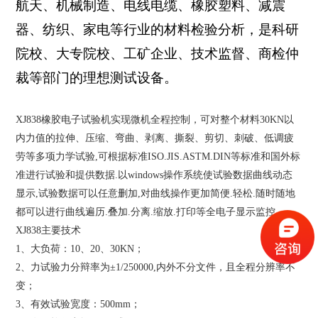
航天、机械制造、电线电缆、橡胶塑料、减震
器、纺织、家电等行业的材料检验分析，是科研
院校、大专院校、工矿企业、技术监督、商检仲
裁等部门的理想测试设备。
XJ838橡胶电子试验机实现微机全程控制，可对整个材料30KN以
内力值的拉伸、压缩、弯曲、剥离、撕裂、剪切、刺破、低调疲
劳等多项力学试验,可根据标准ISO.JIS.ASTM.DIN等标准和国外标
准进行试验和提供数据.以windows操作系统使试验数据曲线动态
显示,试验数据可以任意删加,对曲线操作更加简便.轻松.随时随地
都可以进行曲线遍历.叠加.分离.缩放.打印等全电子显示监控.
XJ838
主要技术
1
、大负荷：10、20、30KN；
2
、力试验力分辩率为±1/250000,内外不分文件，且全程分辨率不
变；
3
、有效试验宽度：500mm；