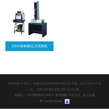
XJ810保鲜膜拉力试验机
版权所有 © 2026 上海湘杰仪器仪表科技有限公司 传真：021-37691211 地
址：上海市青浦区北青公路7523号A幢
备案号：
沪ICP备09041334号-9
管理登陆
技术支持：
化工仪器
网
GoogleSitemap