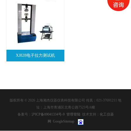
XJ828电子拉力测试机
版权所有 © 2026 上海湘杰仪器仪表科技有限公司 传真：021-37691211 地
址：上海市青浦区北青公路7523号A幢
备案号：
沪ICP备09041334号-9
管理登陆
技术支持：
化工仪器
网
GoogleSitemap