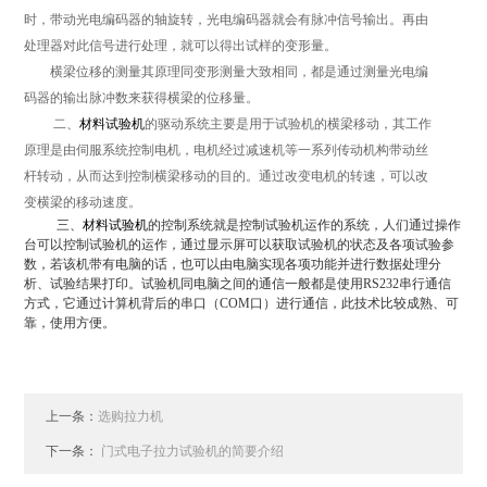
时，带动光电编码器的轴旋转，光电编码器就会有脉冲信号输出。再由
处理器对此信号进行处理，就可以得出试样的变形量。
横梁位移的测量其原理同变形测量大致相同，都是通过测量光电编
码器的输出脉冲数来获得横梁的位移量。
二、
材料试验机
的驱动系统主要是用于试验机的横梁移动，其工作
原理是由伺服系统控制电机，电机经过减速机等一系列传动机构带动丝
杆转动，从而达到控制横梁移动的目的。通过改变电机的转速，可以改
变横梁的移动速度。
三、
材料试验机
的控制系统就是控制试验机运作的系统，人们通过操作
台可以控制试验机的运作，通过显示屏可以获取试验机的状态及各项试验参
数，若该机带有电脑的话，也可以由电脑实现各项功能并进行数据处理分
析、试验结果打印。试验机同电脑之间的通信一般都是使用
RS232
串行通信
方式，它通过计算机背后的串口（
COM
口）进行通信，此技术比较成熟、可
靠，使用方便。
上一条：
选购拉力机
下一条：
门式电子拉力试验机的简要介绍