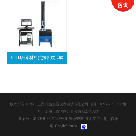
XJ830炭素材料抗拉强度试验
机|GB/T 8721
版权所有 © 2026 上海湘杰仪器仪表科技有限公司 传真：021-37691211 地
址：上海市青浦区北青公路7523号A幢
备案号：
沪ICP备09041334号-9
管理登陆
技术支持：
化工仪器
网
GoogleSitemap