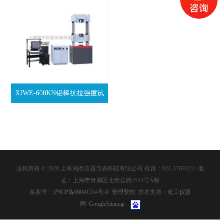
XJWE-600KN铝棒抗拉强度试
验机
版权所有 © 2026 上海湘杰仪器仪表科技有限公司 传真：021-37691211 地
址：上海市青浦区北青公路7523号A幢
备案号：
沪ICP备09041334号-9
管理登陆
技术支持：
化工仪器
网
GoogleSitemap