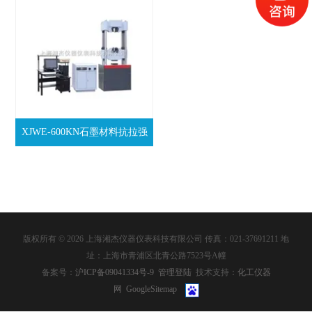
XJWE-600KN石墨材料抗拉强
度试验机
版权所有 © 2026 上海湘杰仪器仪表科技有限公司 传真：021-37691211 地
址：上海市青浦区北青公路7523号A幢
备案号：
沪ICP备09041334号-9
管理登陆
技术支持：
化工仪器
网
GoogleSitemap