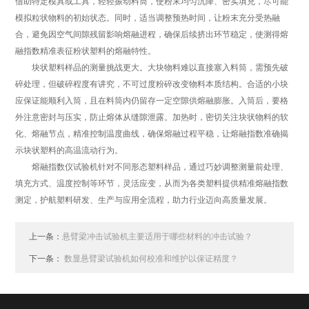
借助特定模具或工具，轻轻振动料筒，使粉末均匀沉降、密实填充，尽可能
模拟粒状物料的初始状态。同时，适当调整预热时间，让粉末充分受热融
合，避免因空气间隙残留影响熔融进程，确保后续挤出环节稳定，使测得熔
融指数精准表征粉状塑料的熔融特性。
块状塑料样品的测量挑战更大。大块物料难以直接塞入料筒，需预先破
碎处理，但破碎程度有讲究，不可过度粉碎改变物料本质结构。合适的小块
应保证能顺利入筒，且在料筒内仍留存一定空隙供熔融膨胀。入筒后，要格
外注意密封与压实，防止熔体从缝隙泄露。加热时，密切关注块状物料的软
化、熔融节点，精准控制温度曲线，确保熔融过程平稳，让熔融指数准确揭
示块状塑料的高温流动行为。
熔融指数仪试验机针对不同形态塑料样品，通过巧妙调整测量前处理、
填充方式、温度控制等环节，灵活应变，从而为各类塑料提供精准熔融指数
测定，护航塑料研发、生产与应用全流程，助力行业迈向高质量发展。
上一条：
悬臂梁冲击试验机主要适用于哪些材料的冲击试验？
下一条：
数显悬臂梁试验机如何校准和维护以保证精度？