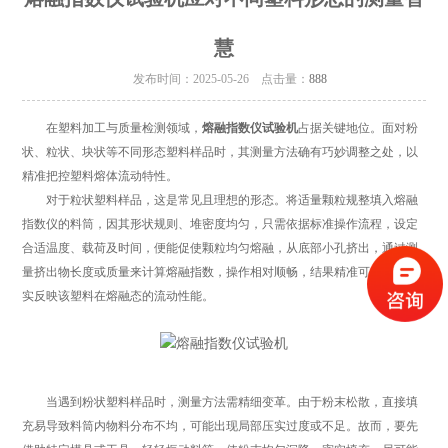
慧
发布时间：2025-05-26 点击量：
888
在塑料加工与质量检测领域，
熔融指数仪试验机
占据关键地位。面对粉
状、粒状、块状等不同形态塑料样品时，其测量方法确有巧妙调整之处，以
精准把控塑料熔体流动特性。
对于粒状塑料样品，这是常见且理想的形态。将适量颗粒规整填入熔融
指数仪的料筒，因其形状规则、堆密度均匀，只需依据标准操作流程，设定
合适温度、载荷及时间，便能促使颗粒均匀熔融，从底部小孔挤出，通过测
量挤出物长度或质量来计算熔融指数，操作相对顺畅，结果精准可靠，能如
实反映该塑料在熔融态的流动性能。
当遇到粉状塑料样品时，测量方法需精细变革。由于粉末松散，直接填
充易导致料筒内物料分布不均，可能出现局部压实过度或不足。故而，要先