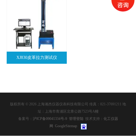
XJ830皮革拉力测试仪
版权所有 © 2026 上海湘杰仪器仪表科技有限公司 传真：021-37691211 地
址：上海市青浦区北青公路7523号A幢
备案号：
沪ICP备09041334号-9
管理登陆
技术支持：
化工仪器
网
GoogleSitemap