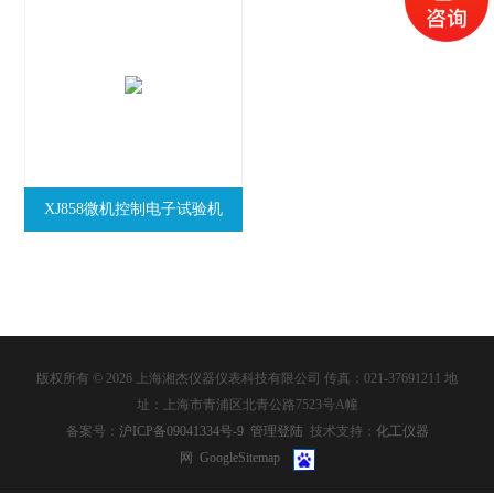
XJ858微机控制电子试验机
版权所有 © 2026 上海湘杰仪器仪表科技有限公司 传真：021-37691211 地
址：上海市青浦区北青公路7523号A幢
备案号：
沪ICP备09041334号-9
管理登陆
技术支持：
化工仪器
网
GoogleSitemap