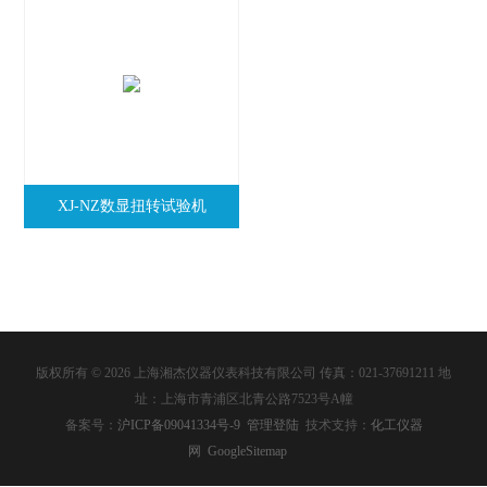
XJ-NZ数显扭转试验机
版权所有 © 2026 上海湘杰仪器仪表科技有限公司 传真：021-37691211 地
址：上海市青浦区北青公路7523号A幢
备案号：
沪ICP备09041334号-9
管理登陆
技术支持：
化工仪器
网
GoogleSitemap