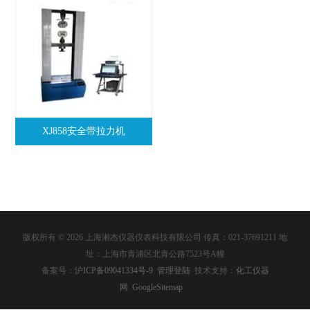
XJ858安全带拉力机
版权所有 © 2026 上海湘杰仪器仪表科技有限公司 传真：021-37691211 地
址：上海市青浦区北青公路7523号A幢
备案号：
沪ICP备09041334号-9
管理登陆
技术支持：
化工仪器
网
GoogleSitemap